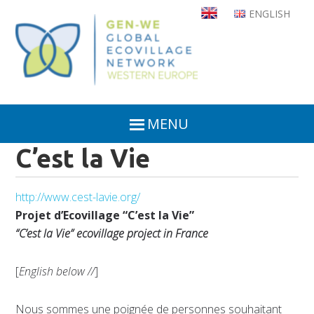
Skip
ENGLISH
to
main
content
MENU
C’est la Vie
http://www.cest-lavie.org/
Projet d’Ecovillage “C’est la Vie”
“C’est la Vie” ecovillage project in France
[
English below //
]
Nous sommes une poignée de personnes souhaitant