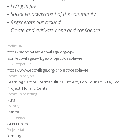
– Living in joy
– Social empowerment of the community
– Regenerate our ground
– Create and cultivate hope and confidence
Profile URL
https://ecodb-test.ecovillage.org/wp-
json/ecovillages/v1/get/project/cest-la-vie
GEN Project URL
https://www.ecovillage.org/project/cest-la-vie
Community types
Learning Centre, Permaculture Project, Eco Tourism Site, Eco
Project, Holistic Center
Community setting
Rural
Country
France
GEN Region
GEN Europe
Project status
forming