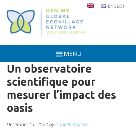
Skip
ENGLISH
to
main
content
MENU
Un observatoire
scientifique pour
mesurer l’impact des
oasis
December 11, 2022
by
Isabelle Malleze